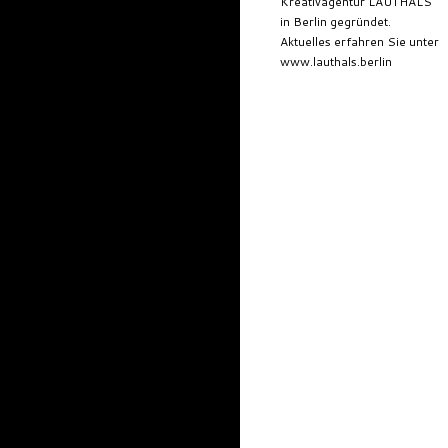
Kreativagentur LAUTHALS
in Berlin gegründet.
Aktuelles erfahren Sie unter
www.lauthals.berlin
lauthals