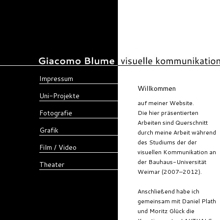
Impressum
Willkommen
Uni-Projekte
auf meiner Website.
Fotografie
Die hier präsentierten
Arbeiten sind Querschnitt
Grafik
durch meine Arbeit während
des Studiums der der
Film / Video
visuellen Kommunikation an
der Bauhaus-Universität
Theater
Weimar (2007–2012).
Anschließend habe ich
gemeinsam mit Daniel Plath
und Moritz Glück die