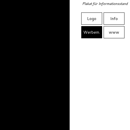
Plakat für Informationsstand
Logo
Info
Werbem.
www